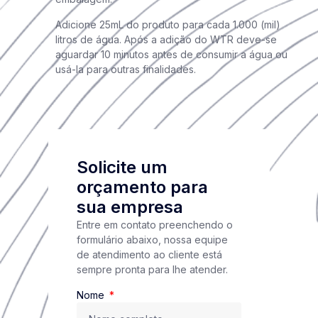
Adicione 25mL do produto para cada 1.000 (mil)
litros de água. Após a adição do WTR deve-se
aguardar 10 minutos antes de consumir a água ou
usá-la para outras finalidades.
Solicite um
orçamento para
sua empresa
Entre em contato preenchendo o
formulário abaixo, nossa equipe
de atendimento ao cliente está
sempre pronta para lhe atender.
Nome