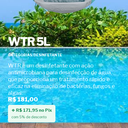
WTR 5L
CATEGORIAS: DESINFETANTE
WTR é um desinfetante com ação
antimicrobiana para desinfecção de água,
que proporciona um tratamento rápido e
eficaz na eliminação de bactérias, fungos e
algas.
R$ 181,00
❖
R$ 171,95 no Pix
com 5% de desconto