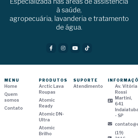
Especializada nas áreas de assistência
à saúde,
agropecuária, lavanderia e tratamento
de água.
MENU
PRODUTOS
SUPORTE
INFORMAÇ
Home
Arctic Lava
Atendimento
Av. Vitória
Roupas
Rossi
Quem
Martini,
somos
Atomic
641
Ready
Contato
Indaiatub
Atomic DN-
- SP
Ultra
contato@d
Atomic
(19)
Brilho