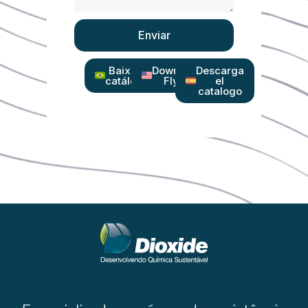
Enviar
Baixe o
Download
Descarga
catálogo
Flyer
el
catalogo