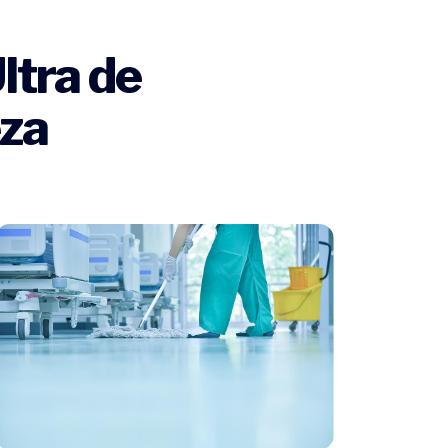
ltra de
eza