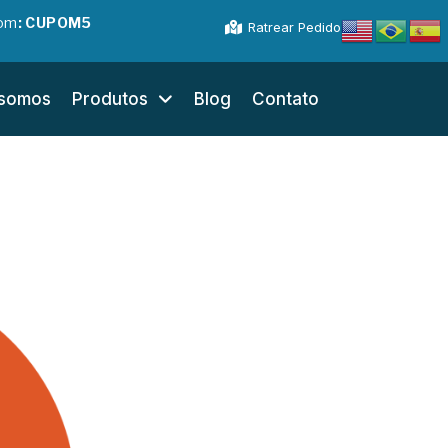
pom
: CUPOM5
Ratrear Pedido
somos
Produtos
Blog
Contato
Ato
Deterg
biodegra