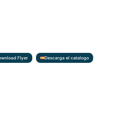
spitalar
erfícies fixas, instrumentais
s odonto-médico-hospitalares
ownload Flyer
Descarga el catalogo