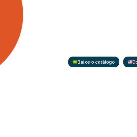
ho
Para limpeza de sup
cirúrgicos e artigo
Baixe o catálogo
D