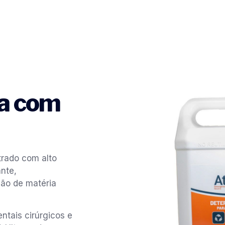
za com
trado com alto
nte,
ção de matéria
entais cirúrgicos e