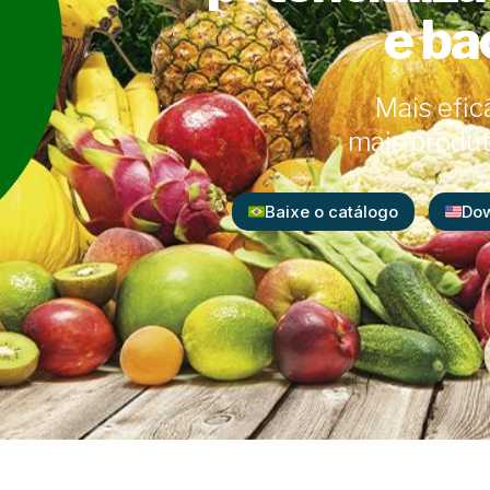
e ba
Mais efic
mais produt
Baixe o catálogo
Dow