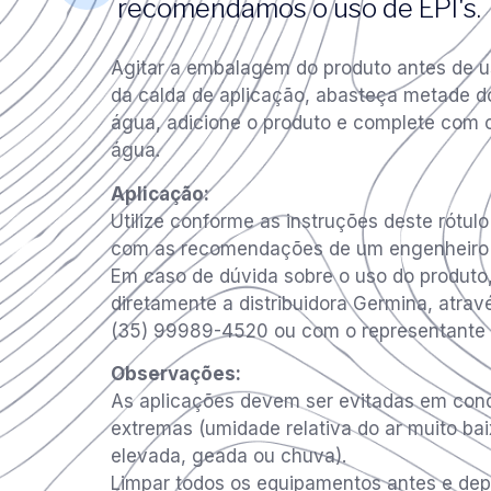
recomendamos o uso de EPI's.
Agitar a embalagem do produto antes de u
da calda de aplicação, abasteça metade 
água, adicione o produto e complete com 
água.
Aplicação:
Utilize conforme as instruções deste rótul
com as recomendações de um engenheiro
Em caso de dúvida sobre o uso do produto,
diretamente a distribuidora Germina, atrav
(35) 99989-4520 ou com o representante l
Observações:
As aplicações devem ser evitadas em cond
extremas (umidade relativa do ar muito ba
elevada, geada ou chuva).
Limpar todos os equipamentos antes e dep