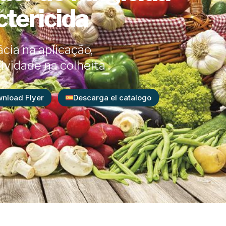
ctericida
ácia na aplicação,
ividade na colheita
nload Flyer
Descarga el catalogo