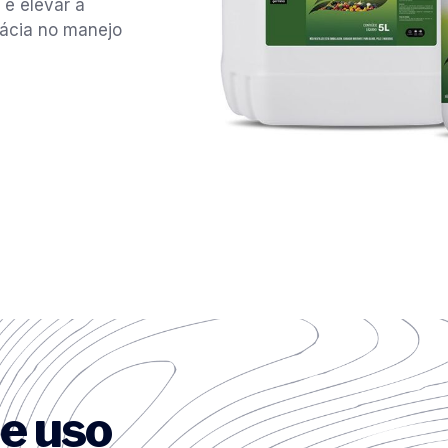
 e elevar a
cácia no manejo
e uso