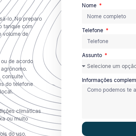
Nome
sá-lo. No preparo
do tanque com
Telefone
o volume de
Assunto
o ou de acordo
 agrônomo.
 consulte
Informações comple
és do telefone
ocal.
ições climáticas
ixa ou muito
ois do uso.