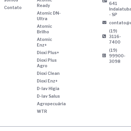
641
Ready
Contato
Indaiatub
Atomic DN-
- SP
Ultra
contato@d
Atomic
(19)
Brilho
3116-
Atomic
7400
Enz+
(19)
Dioxi Plus+
99900-
Dioxi Plus
3098
Agro
Dioxi Clean
Dioxi Enz+
D-lav Hígia
D-lav Salus
Agropecuária
WTR