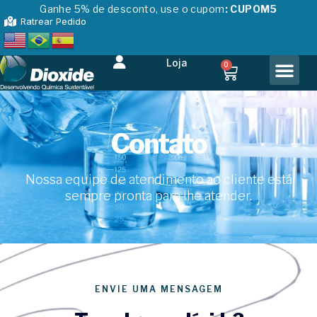
Ganhe 5% de desconto, use o cupom
: CUPOM5
Ratrear Pedido
Loja
0
Contato
Nossa equipe de atendimento ao cliente está
sempre pronta para lhe atender.
ENVIE UMA MENSAGEM