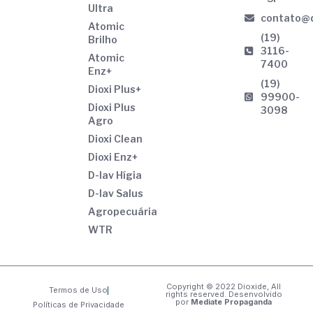
Ultra
contato@d
Atomic
(19)
Brilho
3116-
Atomic
7400
Enz+
(19)
Dioxi Plus+
99900-
Dioxi Plus
3098
Agro
Dioxi Clean
Dioxi Enz+
D-lav Hígia
D-lav Salus
Agropecuária
WTR
Copyright © 2022 Dioxide, All
Termos de Uso
rights reserved. Desenvolvido
por
Mediate Propaganda
Políticas de Privacidade