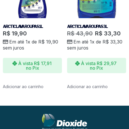
ARCTIC LAVA ROUPAS 1L
ARCTIC LAVA ROUPAS 3L
R$
19,90
R$
43,90
R$
33,30
Em até 1x de
R$
19,90
Em até 1x de
R$
33,30
sem juros
sem juros
À vista
R$
17,91
À vista
R$
29,97
no Pix
no Pix
Adicionar ao carrinho
Adicionar ao carrinho