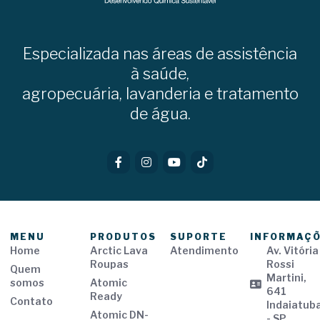
Especializada nas áreas de assistência
à saúde,
agropecuária, lavanderia e tratamento
de água.
MENU
PRODUTOS
SUPORTE
INFORMAÇ
Home
Arctic Lava
Atendimento
Av. Vitória
Roupas
Rossi
Quem
Martini,
somos
Atomic
641
Ready
Contato
Indaiatub
Atomic DN-
- SP