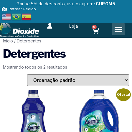
Ganhe 5% de desconto, use o cupom
: CUPOM5
Ratrear Pedido
Loja
0
Início
/ Detergentes
Detergentes
Mostrando todos os 2 resultados
Oferta!