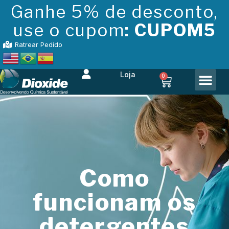
Ganhe 5% de desconto,
use o cupom
: CUPOM5
Ratrear Pedido
Loja
0
Como
funcionam os
detergentes