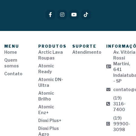
MENU
PRODUTOS
SUPORTE
INFORMAÇ
Home
Arctic Lava
Atendimento
Av. Vitória
Roupas
Rossi
Quem
Martini,
somos
Atomic
641
Ready
Contato
Indaiatub
Atomic DN-
- SP
Ultra
contato@d
Atomic
(19)
Brilho
3116-
Atomic
7400
Enz+
(19)
Dioxi Plus+
99900-
Dioxi Plus
3098
Agro