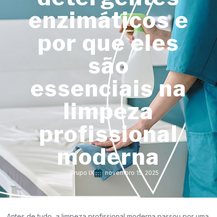
enzimáticos e
por que eles
são
essenciais na
limpeza
profissional
moderna
Grupo IX
novembro 15, 2025
Antes de tudo, a limpeza profissional moderna passou por uma